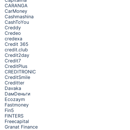
Capitalina
CARANGA
CarMoney
Cashmashina
CashToYou
Creddy
Credeo
credexa
Credit 365
credit.club
Credit2day
Credit7
CreditPlus
CREDITRONIC
CreditSmile
Creditter
Davaka
DамDеньги
Ecozaym
Fastmoney
Fin5
FINTERS
Freecapital
Granat Finance