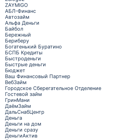
ZAYMIGO
АБЛ-Финанс
Автозайм
Альфа Деньги
Байбол
Бережный
Бериберу
Богатенький Буратино
БСПБ Кредиты
Быстроденьги
Быстрые деньги
Бюджет
Ваш Финансовый Партнер
ВебЗайм
Городское Сберегательное Отделение
Гостевой займ
ГринМани
ДаёмЗайм
ДальСнабЦентр
Деньга
Деньги на дом
Деньги сразу
ДеньгиАктив