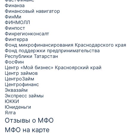
Финанза
Финансовый навигатор
ФинМи
ФИНМОЛЛ
Финпост
Финрегионконсалт
Финтерра
Фонд микрофинансирования Краснодарского края
Фонд поддержки предпринимательства
Республики Татарстан
ФосФин
Центр «Мой бизнес» Красноярский край
Центр займов
ЦентроЗайм
Центрофинанс
Эквазайм
Экспресс займы
ЮККИ
Юниденьги
Ялта
Отзывы о МФО
МФО на карте