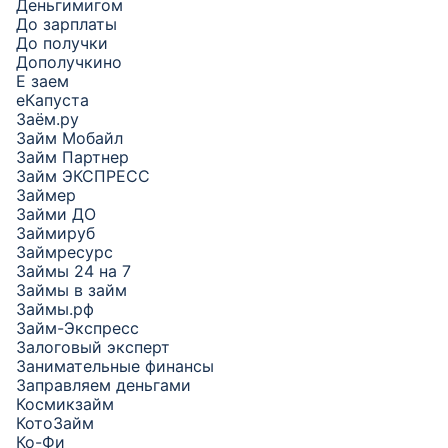
Деньгимигом
До зарплаты
До получки
Дополучкино
Е заем
еКапуста
Заём.ру
Займ Мобайл
Займ Партнер
Займ ЭКСПРЕСС
Займер
Займи ДО
Займируб
Займресурс
Займы 24 на 7
Займы в займ
Займы.рф
Займ-Экспресс
Залоговый эксперт
Занимательные финансы
Заправляем деньгами
Космикзайм
КотоЗайм
Ко-Фи