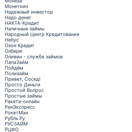
Монеза
Монеткин
Надежный инвестор
Надо денег
НАКТА-Кредит
Наличные займы
Народный Центр Кредитования
Небус
Озон Кредит
Олбери
Оливин - служба займов
ПапаЗайм
Пойдём
Полизайм
Привет, Сосед!
Просто Деньги
Простой Вопрос
Простые займы
Ракета-онлайн
РенЭкспресс
РокетМэн
Рубль.Ру
РУСЗАЙМ
РЦФО