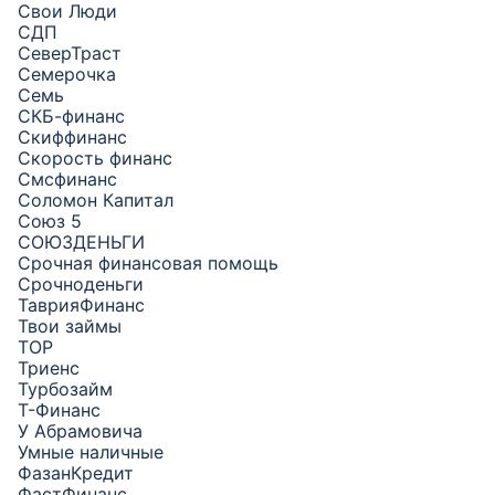
Свои Люди
СДП
СеверТраст
Семерочка
Семь
СКБ-финанс
Скиффинанс
Скорость финанс
Смсфинанс
Соломон Капитал
Союз 5
СОЮЗДЕНЬГИ
Срочная финансовая помощь
Срочноденьги
ТаврияФинанс
Твои займы
ТОР
Триенс
Турбозайм
Т-Финанс
У Абрамовича
Умные наличные
ФазанКредит
ФастФинанс