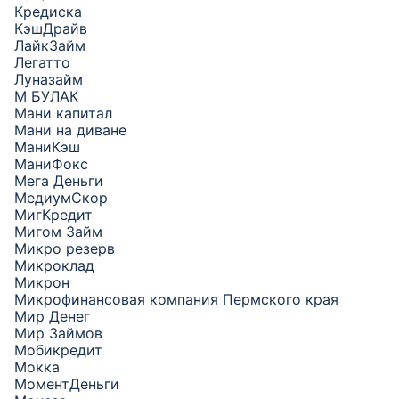
Кредиска
КэшДрайв
ЛайкЗайм
Легатто
Луназайм
М БУЛАК
Мани капитал
Мани на диване
МаниКэш
МаниФокс
Мега Деньги
МедиумСкор
МигКредит
Мигом Займ
Микро резерв
Микроклад
Микрон
Микрофинансовая компания Пермского края
Мир Денег
Мир Займов
Мобикредит
Мокка
МоментДеньги