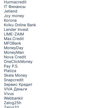
Hurmacredit
IT Финансы
Jetlend
Joy money
Korona
Kviku Online Bank
Lender Invest
LIME-ZAIM
Max.Credit
MFOBank
MoneyDay
MoneyMan
Nova Credit
OneClickMoney
Pay P.S.
Platiza
Skela Money
Snapcredit
Sервис Кредит
VIVA Деньги
Vivus
Webbankir
Zalog25h
Zalog32